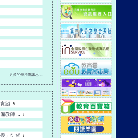
↑
更多的學務處訊息 ...
與實踐
師 ...
困擾」研習