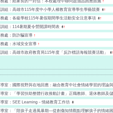
學務處：給家長的一封信：本校處理中聯問題油品因應措施
↑
衛訓組：高雄市115年度中小學人權教育宣導學生學藝競賽
↑
學務處：各級學校115年暑假期間學生活動安全注意事項
↑
訓組：114暑期夏令營開課時間表
↑
學務處：防詐騙宣導
↑
學務處：水域安全宣導
↑
衛訓組：高雄市政府教育局115年度「反詐標語海報競賽活動」
輔導室：國際視野與在地回應：融合教育中社會情緒學習的理論
導室：「學習扶助整體行政推動計畫」正職教師、退休教師及儲備教
導室：SEE Learning－情緒教育工作坊
輔導室：「陪孩子走過風暴期—從創傷知情觀點理解孩子的情緒