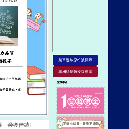
菜單過敏原符號標示
非洲豬瘟防疫宣導處
宣導專區
務處公佈欄
賽」榮獲佳績!